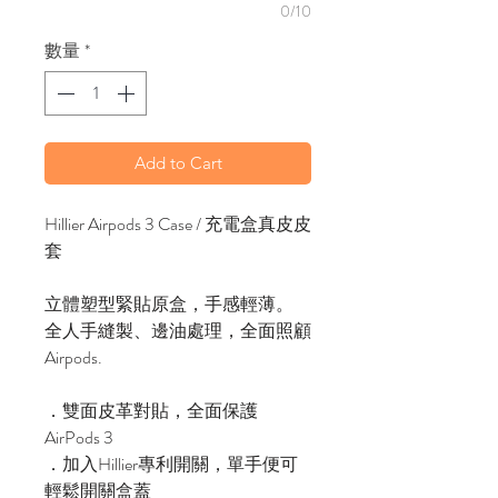
0/10
數量
*
Add to Cart
Hillier Airpods 3 Case / 充電盒真皮皮
套
立體塑型緊貼原盒，手感輕薄。
全人手縫製、邊油處理，全面照顧
Airpods.
．雙面皮革對貼，全面保護
AirPods 3
．加入Hillier專利開關，單手便可
輕鬆開關盒蓋