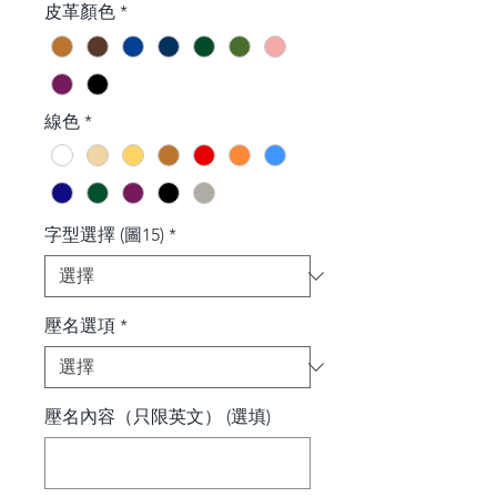
皮革顏色
*
線色
*
字型選擇 (圖15)
*
壓名選項
*
壓名內容（只限英文） (選填)