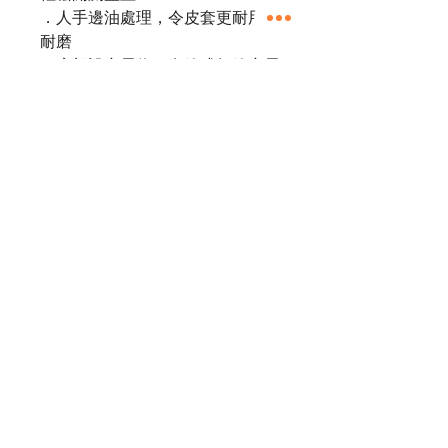
．人手邊油處理，令皮套更耐用、
耐磨
．底部設充電位，有線或無線充電
皆適用
．多款字體或圖案選擇，免費壓名
（熱壓或燙金、銀，銅色）
．精美禮盒，適合送禮自用
產品尺寸：64mm (W) x 58mm (H)
所有產品均由人手按訂單製作，不
設現貨。
製作需時14－20個工作天，敬請體
諒。
如有任何疑問，請先Whatsapp
54053980 查詢。